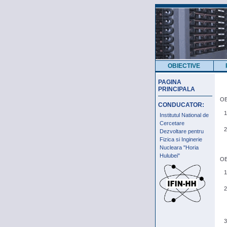
OBIECTIVE
PAGINA
PRINCIPALA
OB
CONDUCATOR:
Institutul National de
Cercetare
Dezvoltare pentru
Fizica si Inginerie
Nucleara "Horia
Hulubei"
OB