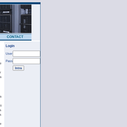
CONTACT
Login
User
Pass
e
r
la
a
i
a
a
e