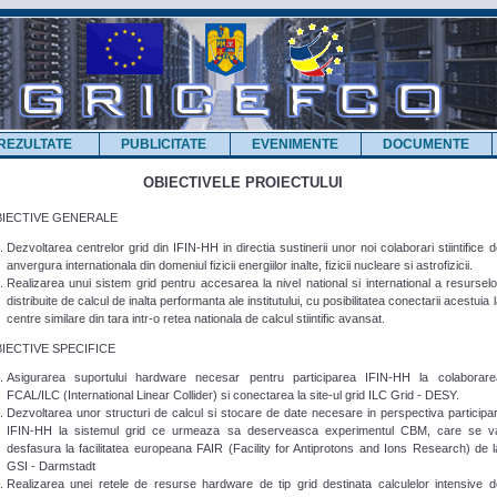
REZULTATE
PUBLICITATE
EVENIMENTE
DOCUMENTE
OBIECTIVELE PROIECTULUI
IECTIVE GENERALE
Dezvoltarea centrelor grid din IFIN-HH in directia sustinerii unor noi colaborari stiintifice d
anvergura internationala din domeniul fizicii energiilor inalte, fizicii nucleare si astrofizicii.
Realizarea unui sistem grid pentru accesarea la nivel national si international a resurselo
distribuite de calcul de inalta performanta ale institutului, cu posibilitatea conectarii acestuia 
centre similare din tara intr-o retea nationala de calcul stiintific avansat.
IECTIVE SPECIFICE
Asigurarea suportului hardware necesar pentru participarea IFIN-HH la colaborare
FCAL/ILC (International Linear Collider) si conectarea la site-ul grid ILC Grid - DESY.
Dezvoltarea unor structuri de calcul si stocare de date necesare in perspectiva participari
IFIN-HH la sistemul grid ce urmeaza sa deserveasca experimentul CBM, care se v
desfasura la facilitatea europeana FAIR (Facility for Antiprotons and Ions Research) de l
GSI - Darmstadt
Realizarea unei retele de resurse hardware de tip grid destinata calculelor intensive d