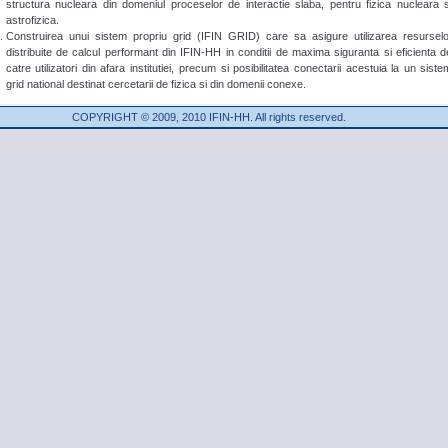
structura nucleara din domeniul proceselor de interactie slaba, pentru fizica nucleara s
astrofizica.
Construirea unui sistem propriu grid (IFIN GRID) care sa asigure utilizarea resurselo
distribuite de calcul performant din IFIN-HH in conditii de maxima siguranta si eficienta d
catre utilizatori din afara institutiei, precum si posibilitatea conectarii acestuia la un siste
grid national destinat cercetarii de fizica si din domenii conexe.
COPYRIGHT © 2009, 2010 IFIN-HH. All rights reserved.